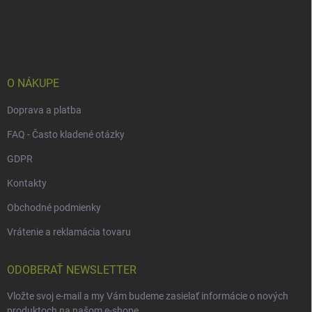
á
p
ä
t
i
e
O NÁKUPE
Doprava a platba
FAQ - Často kladené otázky
GDPR
Kontakty
Obchodné podmienky
Vrátenie a reklamácia tovaru
ODOBERAŤ NEWSLETTER
Vložte svoj e-mail a my Vám budeme zasielať informácie o nových
produktoch na našom e-shope.