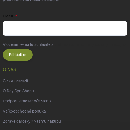
EMAIL
Vložením e-mailu súhlasíte s
podmienkami ochrany osobných údajov
Prihlásiť sa
O NÁS
Cesta recenzií
O Day Spa Shopu
Podporujeme Mary’s Meals
Veľkoobchodná ponuka
Zdravé darčeky k vášmu nákupu