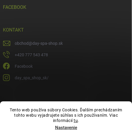
FACEBOOK
KONTAKT
obchod
@
day-spa-shop.sk
+420 777 543 478
Facebook
day_spa_shop_sk/
Tento web používa súbory Cookies. Ďalším prechádzaním
tohto webu vyjadrujete súhlas s ich používaním. Viac
informácií
tu
.
Nastavenie