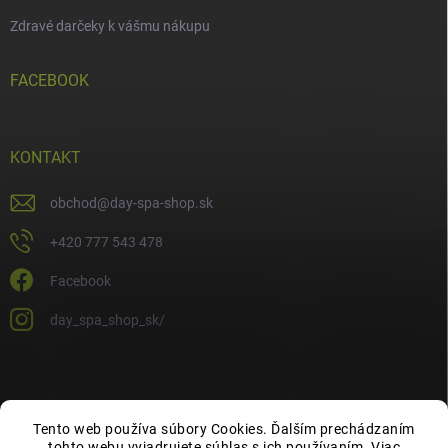
Zdravé darčeky k vášmu nákupu
FACEBOOK
KONTAKT
obchod
@
day-spa-shop.sk
+420 777 543 478
Facebook
day_spa_shop_sk/
Tento web používa súbory Cookies. Ďalším prechádzaním
tohto webu vyjadrujete súhlas s ich používaním. Viac