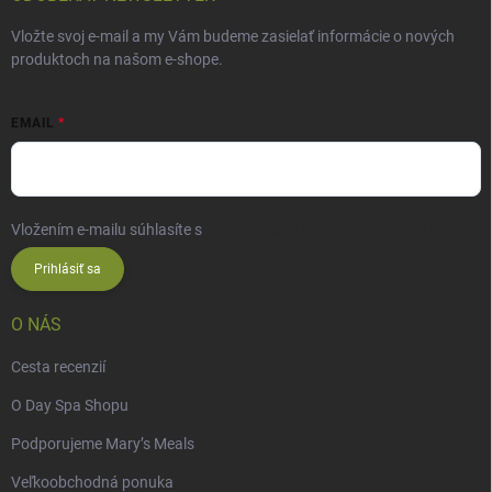
Vložte svoj e-mail a my Vám budeme zasielať informácie o nových
produktoch na našom e-shope.
EMAIL
Vložením e-mailu súhlasíte s
podmienkami ochrany osobných údajov
Prihlásiť sa
O NÁS
Cesta recenzií
O Day Spa Shopu
Podporujeme Mary’s Meals
Veľkoobchodná ponuka