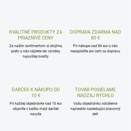
KVALITNÉ PRODUKTY ZA
DOPRAVA ZDARMA NAD
PRIAZNIVÉ CENY
80 €
Za naším sortimentom si stojíme,
Pri nákupe nad 80 eur u nás
preto u nás nájdete len výrobky
nezaplatíte ani cent za dopravu
najvyššej kvality
DARČEK K NÁKUPU OD
TOVAR POSIELAME
10 €
NAOZAJ RÝCHLO
Pri každej objednávke nad 10 eur
Vašu objednávku odošleme
objavíte v balíku malý darček
najneskôr nasledujúci pracovný
navyše
deň