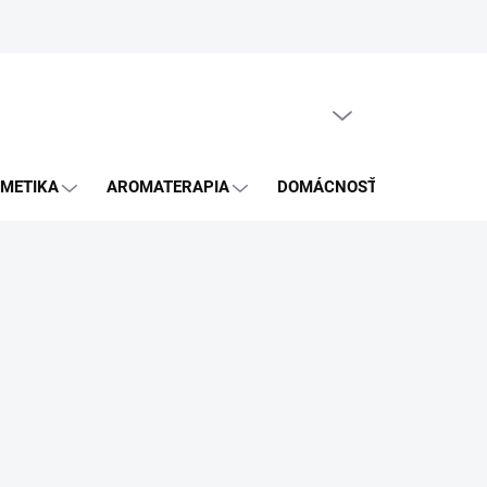
GDPR
PRÁZDNY KOŠÍK
NÁKUPNÝ
KOŠÍK
METIKA
AROMATERAPIA
DOMÁCNOSŤ
BLOG