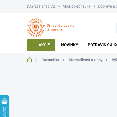
Prejsť
DAY Spa Shop CZ
Moja objednávka
Doprava a 
na
obsah
AKCIE
NOVINKY
POTRAVINY A K
Domov
Kozmetika
Starostlivosť o vlasy
Výž