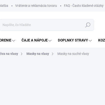
platba
Vrátenie a reklamácia tovaru
FAQ - Často kladené otázky
Hľadať
ORENIE
ČAJE A NÁPOJE
DOPLNKY STRAVY
KOZ
iva na vlasy
Masky na vlasy
Masky na suché vlasy