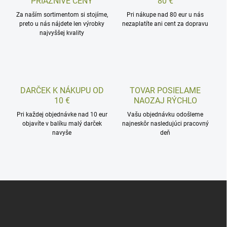
PRIAZNIVÉ CENY
80 €
Za naším sortimentom si stojíme,
Pri nákupe nad 80 eur u nás
preto u nás nájdete len výrobky
nezaplatíte ani cent za dopravu
najvyššej kvality
DARČEK K NÁKUPU OD
TOVAR POSIELAME
10 €
NAOZAJ RÝCHLO
Pri každej objednávke nad 10 eur
Vašu objednávku odošleme
objavíte v balíku malý darček
najneskôr nasledujúci pracovný
navyše
deň
Z
á
p
ä