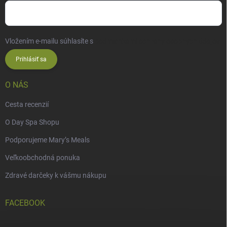
Vložením e-mailu súhlasíte s
podmienkami ochrany osobných údajov
Prihlásiť sa
O NÁS
Cesta recenzií
O Day Spa Shopu
Podporujeme Mary’s Meals
Veľkoobchodná ponuka
Zdravé darčeky k vášmu nákupu
FACEBOOK