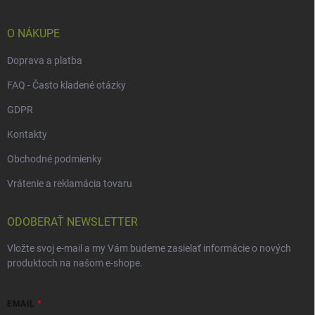
t
i
e
O NÁKUPE
Doprava a platba
FAQ - Často kladené otázky
GDPR
Kontakty
Obchodné podmienky
Vrátenie a reklamácia tovaru
ODOBERAŤ NEWSLETTER
Vložte svoj e-mail a my Vám budeme zasielať informácie o nových
produktoch na našom e-shope.
EMAIL