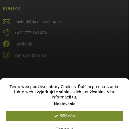
KONTAKT
obchod
@
day-spa-shop.sk
+420 777 543 478
Facebook
day_spa_shop_sk/
Tento web používa súbory Cookies. Ďalším prechádzaním
tohto webu vyjadrujete súhlas s ich používaním. Viac
informácií
tu
.
Nastavenie
Súhlasím
Copyright 2026
Day Spa Shop
. Všetky práva vyhradené.