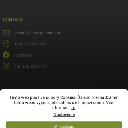
KONTAKT
obchod
@
day-spa-shop.sk
+420 777 543 478
Facebook
day_spa_shop_sk/
Tento web používa súbory Cookies. Ďalším prechádzaním
tohto webu vyjadrujete súhlas s ich používaním. Viac
informácií
tu
.
Nastavenie
Súhlasím