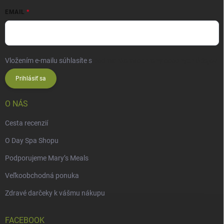
EMAIL
Vložením e-mailu súhlasíte s
podmienkami ochrany osobných údajov
Prihlásiť sa
O NÁS
Cesta recenzií
O Day Spa Shopu
Podporujeme Mary’s Meals
Veľkoobchodná ponuka
Zdravé darčeky k vášmu nákupu
FACEBOOK