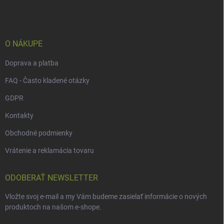
p
ä
t
i
e
O NÁKUPE
Doprava a platba
FAQ - Často kladené otázky
GDPR
Kontakty
Obchodné podmienky
Vrátenie a reklamácia tovaru
ODOBERAŤ NEWSLETTER
Vložte svoj e-mail a my Vám budeme zasielať informácie o nových
produktoch na našom e-shope.