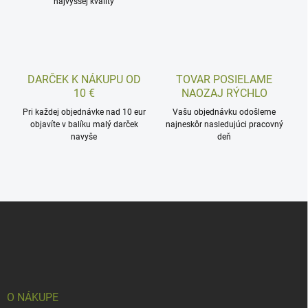
najvyššej kvality
DARČEK K NÁKUPU OD
TOVAR POSIELAME
10 €
NAOZAJ RÝCHLO
Pri každej objednávke nad 10 eur
Vašu objednávku odošleme
objavíte v balíku malý darček
najneskôr nasledujúci pracovný
navyše
deň
Z
á
p
ä
t
i
e
O NÁKUPE