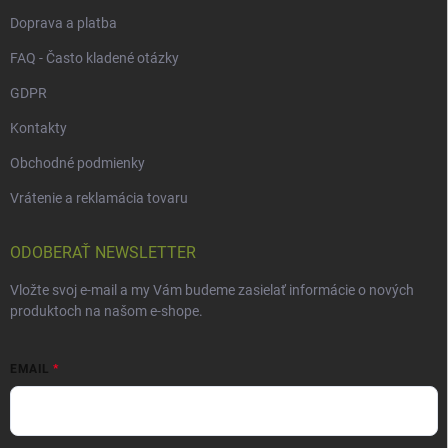
Doprava a platba
FAQ - Často kladené otázky
GDPR
Kontakty
Obchodné podmienky
Vrátenie a reklamácia tovaru
ODOBERAŤ NEWSLETTER
Vložte svoj e-mail a my Vám budeme zasielať informácie o nových
produktoch na našom e-shope.
EMAIL