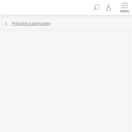
Prejsť
Hľadať
na
obsah
Prírodné zubné pasty