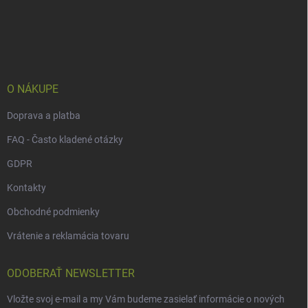
Z
á
p
ä
t
i
e
O NÁKUPE
Doprava a platba
FAQ - Často kladené otázky
GDPR
Kontakty
Obchodné podmienky
Vrátenie a reklamácia tovaru
ODOBERAŤ NEWSLETTER
Vložte svoj e-mail a my Vám budeme zasielať informácie o nových