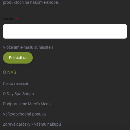
produktoch na našom e-shope.
EMAIL
Vložením e-mailu súhlasíte s
podmienkami ochrany osobných údajov
Prihlásiť sa
O NÁS
Cesta recenzií
O Day Spa Shopu
Podporujeme Mary’s Meals
Veľkoobchodná ponuka
Zdravé darčeky k vášmu nákupu