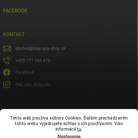
FACEBOOK
KONTAKT
obchod
@
day-spa-shop.sk
+420 777 543 478
Facebook
day_spa_shop_sk/
Tento web používa súbory Cookies. Ďalším prechádzaním
tohto webu vyjadrujete súhlas s ich používaním. Viac
informácií
tu
.
Nastavenie