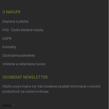
t
i
e
O NÁKUPE
Doprava a platba
FAQ - Často kladené otázky
GDPR
Kontakty
Obchodné podmienky
Vrátenie a reklamácia tovaru
ODOBERAŤ NEWSLETTER
Vložte svoj e-mail a my Vám budeme zasielať informácie o nových
produktoch na našom e-shope.
EMAIL