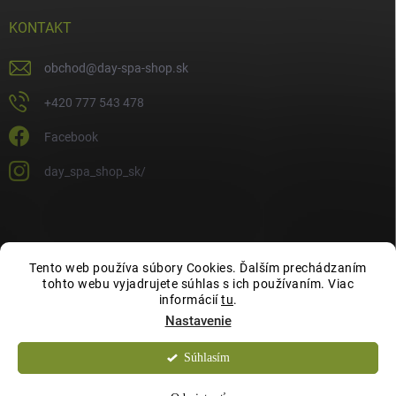
KONTAKT
obchod
@
day-spa-shop.sk
+420 777 543 478
Facebook
day_spa_shop_sk/
Tento web používa súbory Cookies. Ďalším prechádzaním
tohto webu vyjadrujete súhlas s ich používaním. Viac
informácií
tu
.
Nastavenie
Súhlasím
Copyright 2026
Day Spa Shop
. Všetky práva vyhradené.