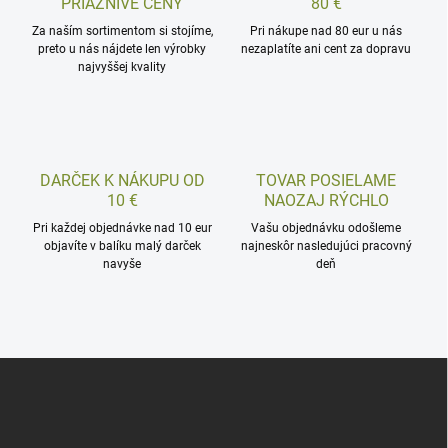
PRIAZNIVÉ CENY
80 €
Za naším sortimentom si stojíme,
Pri nákupe nad 80 eur u nás
preto u nás nájdete len výrobky
nezaplatíte ani cent za dopravu
najvyššej kvality
DARČEK K NÁKUPU OD
TOVAR POSIELAME
10 €
NAOZAJ RÝCHLO
Pri každej objednávke nad 10 eur
Vašu objednávku odošleme
objavíte v balíku malý darček
najneskôr nasledujúci pracovný
navyše
deň
Z
á
p
ä