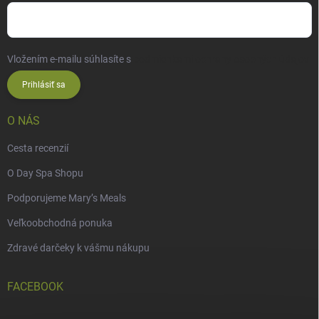
Vložením e-mailu súhlasíte s
podmienkami ochrany osobných údajov
Prihlásiť sa
O NÁS
Cesta recenzií
O Day Spa Shopu
Podporujeme Mary’s Meals
Veľkoobchodná ponuka
Zdravé darčeky k vášmu nákupu
FACEBOOK