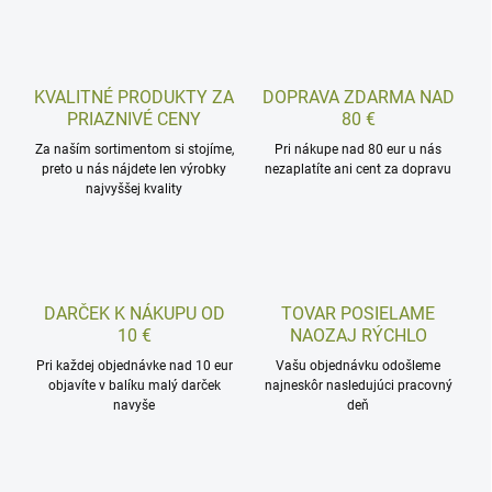
KVALITNÉ PRODUKTY ZA
DOPRAVA ZDARMA NAD
PRIAZNIVÉ CENY
80 €
Za naším sortimentom si stojíme,
Pri nákupe nad 80 eur u nás
preto u nás nájdete len výrobky
nezaplatíte ani cent za dopravu
najvyššej kvality
DARČEK K NÁKUPU OD
TOVAR POSIELAME
10 €
NAOZAJ RÝCHLO
Pri každej objednávke nad 10 eur
Vašu objednávku odošleme
objavíte v balíku malý darček
najneskôr nasledujúci pracovný
navyše
deň