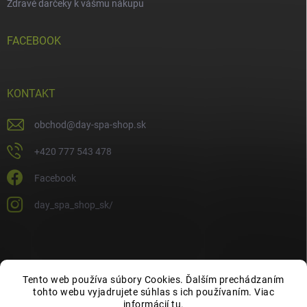
Zdravé darčeky k vášmu nákupu
FACEBOOK
KONTAKT
obchod
@
day-spa-shop.sk
+420 777 543 478
Facebook
day_spa_shop_sk/
Tento web používa súbory Cookies. Ďalším prechádzaním
tohto webu vyjadrujete súhlas s ich používaním. Viac
informácií
tu
.