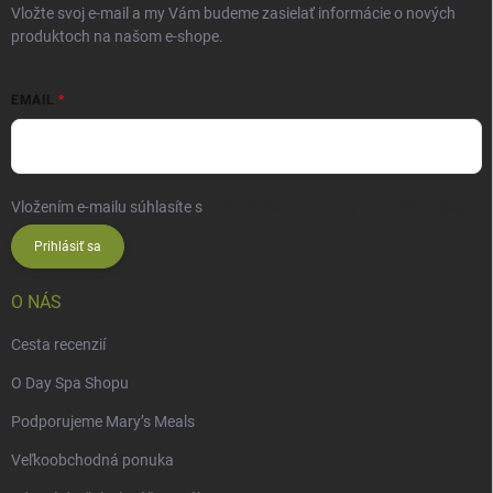
Vložte svoj e-mail a my Vám budeme zasielať informácie o nových
produktoch na našom e-shope.
EMAIL
Vložením e-mailu súhlasíte s
podmienkami ochrany osobných údajov
Prihlásiť sa
O NÁS
Cesta recenzií
O Day Spa Shopu
Podporujeme Mary’s Meals
Veľkoobchodná ponuka