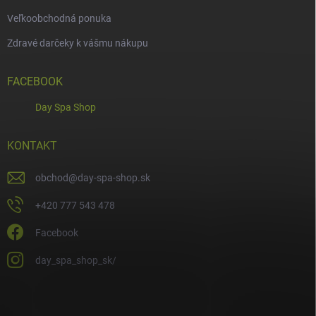
Veľkoobchodná ponuka
Zdravé darčeky k vášmu nákupu
FACEBOOK
Day Spa Shop
KONTAKT
obchod
@
day-spa-shop.sk
+420 777 543 478
Facebook
day_spa_shop_sk/