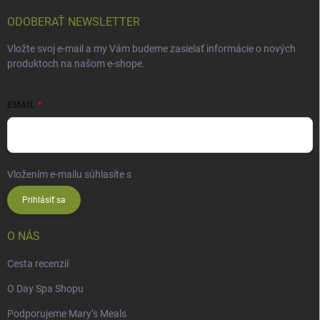
ODOBERAŤ NEWSLETTER
Vložte svoj e-mail a my Vám budeme zasielať informácie o nových
produktoch na našom e-shope.
EMAIL
Vložením e-mailu súhlasíte s
podmienkami ochrany osobných údajov
Prihlásiť sa
O NÁS
Cesta recenzií
O Day Spa Shopu
Podporujeme Mary’s Meals