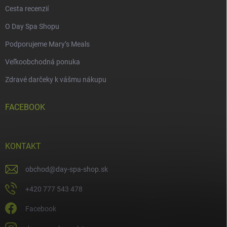
Cesta recenzií
O Day Spa Shopu
Podporujeme Mary’s Meals
Veľkoobchodná ponuka
Zdravé darčeky k vášmu nákupu
FACEBOOK
KONTAKT
obchod
@
day-spa-shop.sk
+420 777 543 478
Facebook