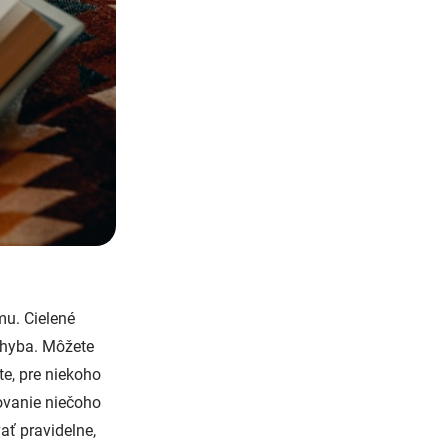
mu. Cielené
 chyba. Môžete
te, pre niekoho
ovanie niečoho
ať pravidelne,