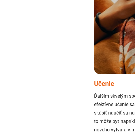
Učenie
Ďalším skvelým sp
efektívne učenie s
skúsiť naučiť sa na
to môže byť naprík
nového vytvára v m