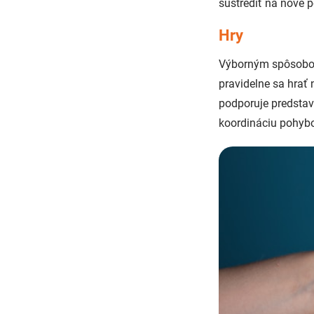
sústrediť na nové 
Hry
Výborným spôsobom,
pravidelne sa hrať
podporuje predstav
koordináciu pohybo