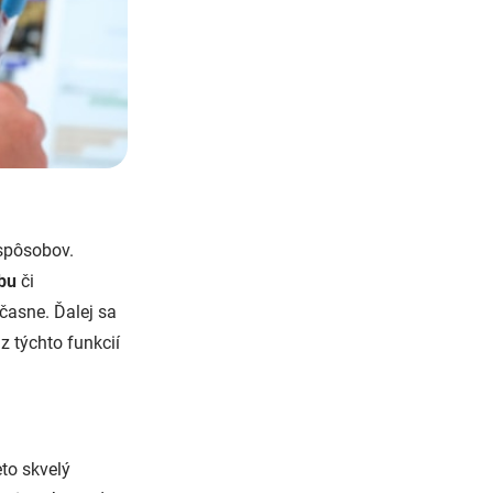
spôsobov.
bu
či
časne. Ďalej sa
z týchto funkcií
eto skvelý