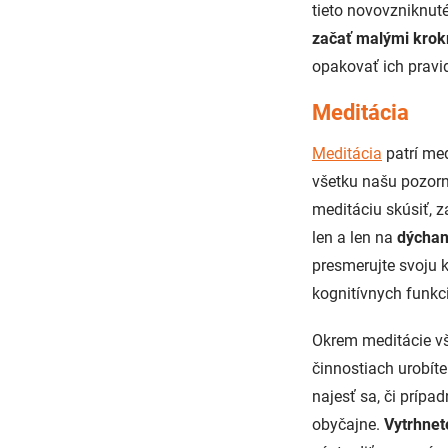
tieto novovzniknut
začať malými krok
opakovať ich pravid
Meditácia
Meditácia
patrí me
všetku našu pozorn
meditáciu skúsiť, 
len a len na
dýchan
presmerujte svoju 
kognitívnych funkc
Okrem meditácie vš
činnostiach urobíte
najesť sa, či príp
obyčajne.
Vytrhnet