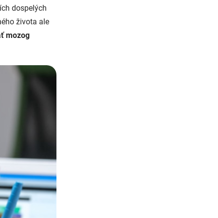
ších dospelých
ého života ale
ať mozog