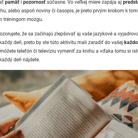
vať
pamäť
i
pozornosť
súčasne. Vo veľkej miere zapája aj
predst
ihu, alebo aspoň noviny či časopis, je preto prvým krokom k tom
ým tréningom mozgu.
zorujete, že sa začínajú zlepšovať aj vaše jazykové a vyjadrov
 každý deň, preto by ste túto aktivitu mali zaradiť do vašej
každo
ôžete telefón či televíziu vymeniť za knihu a vďaka tomu si is
 každý deň nájdete.