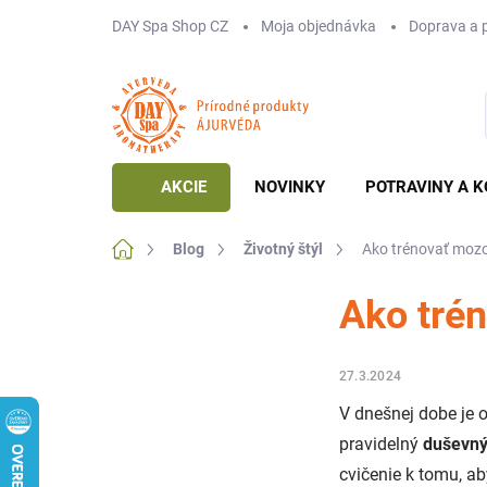
Prejsť
DAY Spa Shop CZ
Moja objednávka
Doprava a 
na
obsah
AKCIE
NOVINKY
POTRAVINY A K
Domov
Blog
Životný štýl
Ako trénovať moz
Ako tré
27.3.2024
V dnešnej dobe je o
pravidelný
duševný
cvičenie k tomu, ab