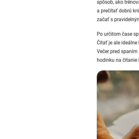
spôsob, ako tréno
a prečítať dobrú kn
začať s pravideln
Po určitom čase spo
Čítať je ale ideálne
Večer pred spaním m
hodinku na čítanie