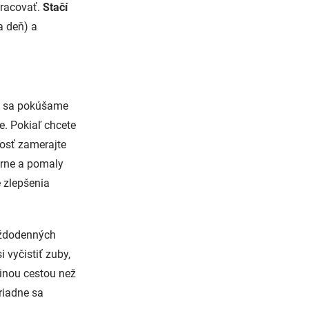
pracovať.
Stačí
a deň) a
sti sa pokúšame
. Pokiaľ chcete
nosť zamerajte
trne a pomaly
 zlepšenia
aždodenných
 vyčistiť zuby,
 inou cestou než
oriadne sa