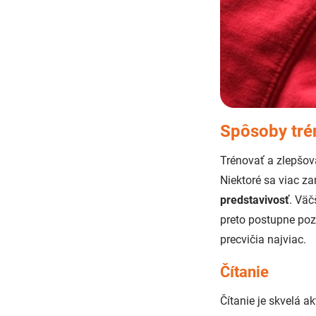
Spôsoby tré
Trénovať a zlepšo
Niektoré sa viac z
predstavivosť
. Väč
preto postupne pozr
precvičia najviac.
Čítanie
Čítanie je skvelá a