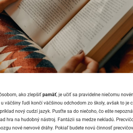
ôsobom, ako zlepšiť
pamäť
, je učiť sa pravidelne niečomu nové
a u väčšiny ľudí končí väčšinou odchodom zo školy, avšak to je
príklad nový cudzí jazyk. Pusťte sa do niečoho, čo ešte nepozná
lad hra na hudobný nástroj. Fantázii sa medze nekladú. Precvič
ozgu nové nervové dráhy. Pokiaľ budete novú činnosť precvičov