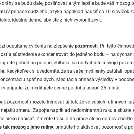
é dráhy sa budú ďalej posilňovať a tým lepšie bude váš mozog 
mi
(v prípade cudzieho jazyka napríklad naučiť sa 10 slovíčok z
elne, ideálne denne, aby ste z nich vytvorili zvyk.
dzi populárne cvičenia na zlepšenie
pozornosti
. Pri tejto činno
osť a sústredenie skoncentrovať do jedného bodu – na dýchanie
zaujmite pohodlnú polohu, zhlboka sa nadýchnite a svoju pozor
ie
. Kedykoľvek si uvedomíte, že sa vaše myšlienky zatúlali, opa
koncentráciu späť na dych. Meditácia prináša výsledky v podobe
ií v prípade, že meditujete denne po dobu aspoň 25 minút.
ak pozornosť môžete trénovať aj tak, že vo vašich rutinných k
 nejakú zmenu. Zapojte napríklad nedominantnú ruku a skúste si
adne niečo napísať. Zmeňte trasu a do práce alebo domov choďte
e tak mozog z jeho rutiny
, prinútite ho aktivovať pozornosť a p