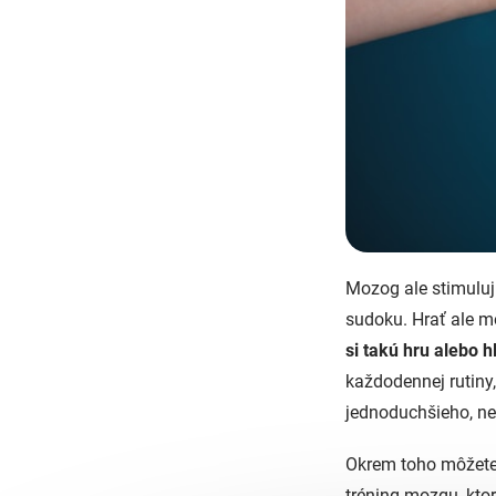
Mozog ale stimuluj
sudoku. Hrať ale m
si takú hru alebo 
každodennej rutiny,
jednoduchšieho, než
Okrem toho môžete 
tréning mozgu, kto