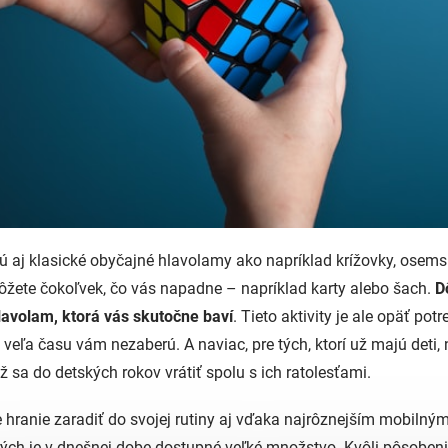
ú aj klasické obyčajné hlavolamy ako napríklad krížovky, osem
ôžete čokoľvek, čo vás napadne – napríklad karty alebo šach.
D
hlavolam, ktorá vás skutočne baví
. Tieto aktivity je ale opäť pot
 veľa času vám nezaberú. A naviac, pre tých, ktorí už majú deti, n
 sa do detských rokov vrátiť spolu s ich ratolesťami.
hranie zaradiť do svojej rutiny aj vďaka najrôznejším mobilný
rých je v dnešnej dobe dostupné veľké množstvo. Kvôli pôsobe