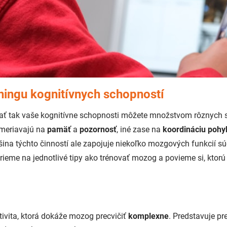
ningu kognitívnych schopností
vať tak vaše kognitívne schopnosti môžete množstvom rôznych 
ameriavajú na
pamäť
a
pozornosť
, iné zase na
koordináciu pohy
šina týchto činností ale zapojuje niekoľko mozgových funkcií sú
ieme na jednotlivé tipy ako trénovať mozog a povieme si, ktorú 
ktivita, ktorá dokáže mozog precvičiť
komplexne
. Predstavuje pr