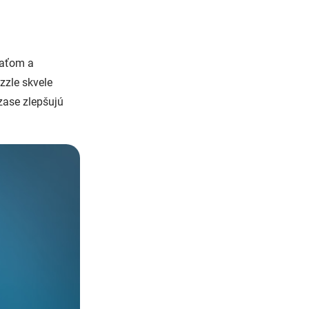
ťaťom a
zzle skvele
 zase zlepšujú