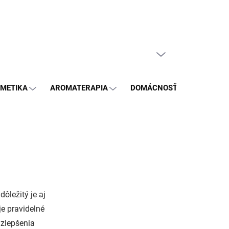
GDPR
PRÁZDNY KOŠÍK
NÁKUPNÝ
KOŠÍK
METIKA
AROMATERAPIA
DOMÁCNOSŤ
BLOG
ôležitý je aj
je pravidelné
 zlepšenia