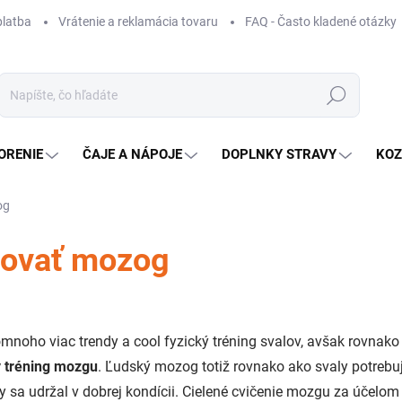
platba
Vrátenie a reklamácia tovaru
FAQ - Často kladené otázky
Hľadať
ORENIE
ČAJE A NÁPOJE
DOPLNKY STRAVY
KOZ
og
novať mozog
mnoho viac trendy a cool fyzický tréning svalov, avšak rovnako d
 tréning mozgu
. Ľudský mozog totiž rovnako ako svaly potrebu
y sa udržal v dobrej kondícii. Cielené cvičenie mozgu za účelom