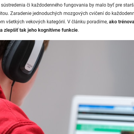
, sústredenia či každodenného fungovania by malo byť pre star
ritou. Zaradenie jednoduchých mozgových cvičení do každodenn
m všetkých vekových kategórií. V článku poradíme,
ako trénov
 zlepšiť tak jeho kognitívne funkcie
.