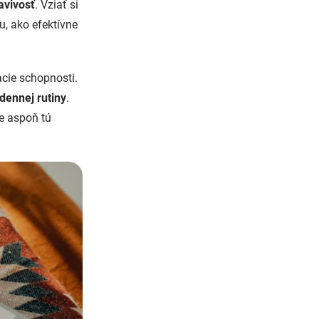
avivosť
. Vziať si
u, ako efektívne
acie schopnosti.
dennej rutiny
.
te aspoň tú