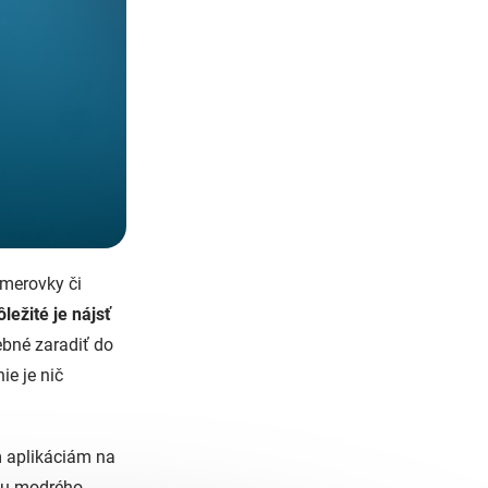
smerovky či
ôležité je nájsť
rebné zaradiť do
ie je nič
m aplikáciám na
niu modrého