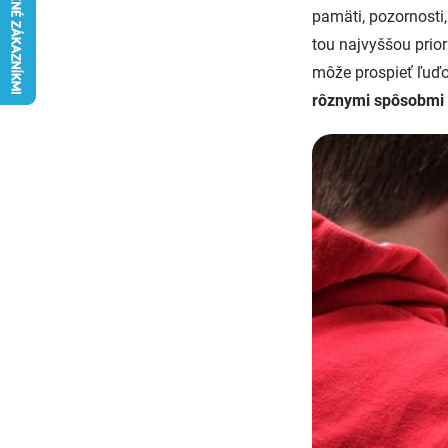
pamäti, pozornosti
tou najvyššou prio
môže prospieť ľuďo
rôznymi spôsobmi a