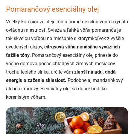
Pomarančový esenciálny olej
Všetky koreninové oleje majú pomerne silnú vôňu a rýchlo
ovládnu miestnosť. Svieža a ľahká vôňa pomaranča je
tak skvelou voľbou na miešanie s ktorýmkoľvek z vyššie
uvedených olejov,
citrusová vôňa nenásilne vyváži ich
ťažšie tóny
. Pomarančový esenciálny olej prinesie do
vášho domova počas chladných zimných mesiacov
trochu teplého slnka, určite vám
zlepší náladu, dodá
energiu a zaženie skleslosť.
Podobne aj mandarínkový
alebo citrónový esenciálny olej sa dobre hodí ku
korenistým vôňam.