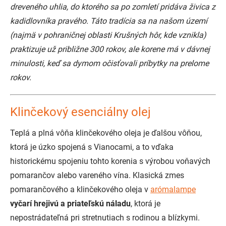
dreveného uhlia, do ktorého sa po zomletí pridáva živica z
kadidlovníka pravého. Táto tradícia sa na našom území
(najmä v pohraničnej oblasti Krušných hôr, kde vznikla)
praktizuje už približne 300 rokov, ale korene má v dávnej
minulosti, keď sa dymom očisťovali príbytky na prelome
rokov.
Klinčekový esenciálny olej
Teplá a plná vôňa klinčekového oleja je ďalšou vôňou,
ktorá je úzko spojená s Vianocami, a to vďaka
historickému spojeniu tohto korenia s výrobou voňavých
pomarančov alebo vareného vína. Klasická zmes
pomarančového a klinčekového oleja v
arómalampe
vyčarí hrejivú a priateľskú náladu
, ktorá je
nepostrádateľná pri stretnutiach s rodinou a blízkymi.