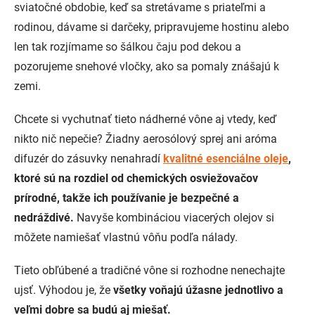
sviatočné obdobie, keď sa stretávame s priateľmi a
rodinou, dávame si darčeky, pripravujeme hostinu alebo
len tak rozjímame so šálkou čaju pod dekou a
pozorujeme snehové vločky, ako sa pomaly znášajú k
zemi.
Chcete si vychutnať tieto nádherné vône aj vtedy, keď
nikto nič nepečie? Žiadny aerosólový sprej ani aróma
difuzér do zásuvky nenahradí
kvalitné esenciálne oleje
,
ktoré sú na rozdiel od chemických osviežovačov
prírodné, takže ich používanie je bezpečné a
nedráždivé.
Navyše kombináciou viacerých olejov si
môžete namiešať vlastnú vôňu podľa nálady.
Tieto obľúbené a tradičné vône si rozhodne nenechajte
ujsť. Výhodou je, že
všetky voňajú úžasne jednotlivo a
veľmi dobre sa budú aj miešať.