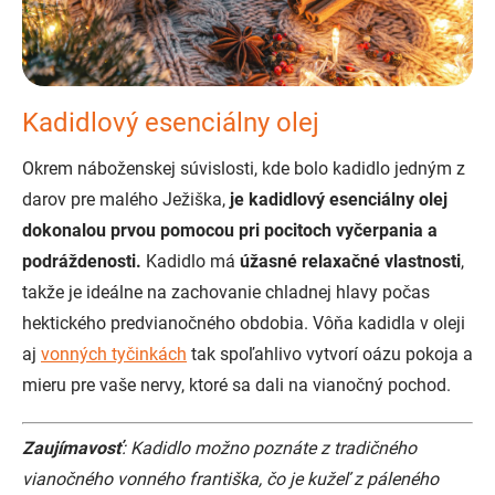
Kadidlový esenciálny olej
Okrem náboženskej súvislosti, kde bolo kadidlo jedným z
darov pre malého Ježiška,
je kadidlový esenciálny olej
dokonalou prvou pomocou pri pocitoch vyčerpania a
podráždenosti.
Kadidlo má
úžasné relaxačné vlastnosti
,
takže je ideálne na zachovanie chladnej hlavy počas
hektického predvianočného obdobia. Vôňa kadidla v oleji
aj
vonných tyčinkách
tak spoľahlivo vytvorí oázu pokoja a
mieru pre vaše nervy, ktoré sa dali na vianočný pochod.
Zaujímavosť
: Kadidlo možno poznáte z tradičného
vianočného vonného františka, čo je kužeľ z páleného