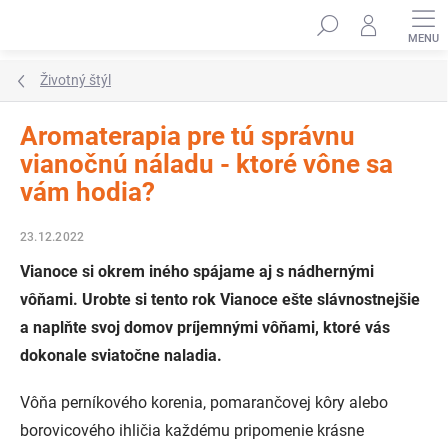
Prejsť
Hľadať
na
obsah
Životný štýl
Aromaterapia pre tú správnu
vianočnú náladu - ktoré vône sa
vám hodia?
23.12.2022
Vianoce si okrem iného spájame aj s nádhernými
vôňami. Urobte si tento rok Vianoce ešte slávnostnejšie
a naplňte svoj domov príjemnými vôňami, ktoré vás
dokonale sviatočne naladia.
Vôňa perníkového korenia, pomarančovej kôry alebo
borovicového ihličia každému pripomenie krásne