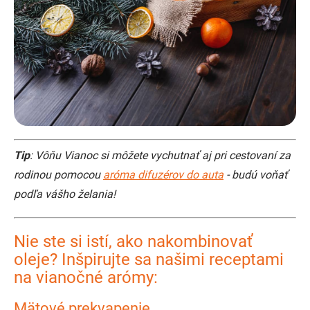
Tip
: Vôňu Vianoc si môžete vychutnať aj pri cestovaní za
rodinou pomocou
aróma difuzérov do auta
- budú voňať
podľa vášho želania!
Nie ste si istí, ako nakombinovať
oleje? Inšpirujte sa našimi receptami
na vianočné arómy:
Mätové prekvapenie