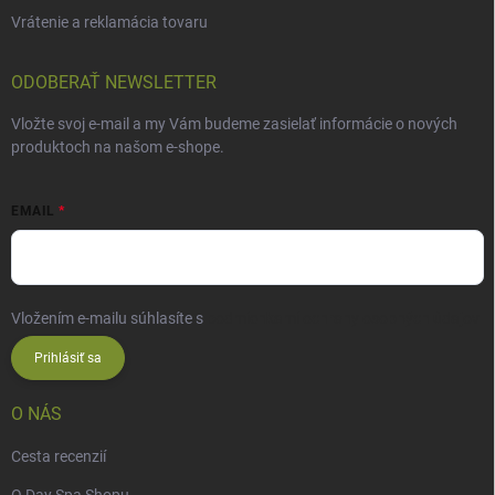
Vrátenie a reklamácia tovaru
ODOBERAŤ NEWSLETTER
Vložte svoj e-mail a my Vám budeme zasielať informácie o nových
produktoch na našom e-shope.
EMAIL
Vložením e-mailu súhlasíte s
podmienkami ochrany osobných údajov
Prihlásiť sa
O NÁS
Cesta recenzií