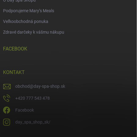
O Day Spa Shopu
Podporujeme Mary’s Meals
Veľkoobchodná ponuka
Zdravé darčeky k vášmu nákupu
FACEBOOK
KONTAKT
obchod
@
day-spa-shop.sk
+420 777 543 478
Facebook
day_spa_shop_sk/