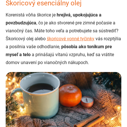
Škoricový esenciálny olej
Korenistá vôňa škorice je
hrejivá, upokojujúca a
povzbudzujúca
, čo je ako stvorené pre zimné počasie a
vianočný čas. Máte toho veľa a potrebujete sa sústrediť?
Škoricový olej alebo
škoricové vonné tyčinky
vás rozptýlia
a posilnia vaše odhodlanie,
pôsobia ako tonikum pre
myseľ a telo
a prinášajú vítanú vzpruhu, keď sa vrátite
domov unavení po vianočných nákupoch.