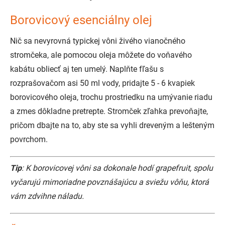
Borovicový esenciálny olej
Nič sa nevyrovná typickej vôni živého vianočného
stromčeka, ale pomocou oleja môžete do voňavého
kabátu obliecť aj ten umelý. Naplňte fľašu s
rozprašovačom asi 50 ml vody, pridajte 5 - 6 kvapiek
borovicového oleja, trochu prostriedku na umývanie riadu
a zmes dôkladne pretrepte. Stromček zľahka prevoňajte,
pričom dbajte na to, aby ste sa vyhli dreveným a lešteným
povrchom.
Tip
: K borovicovej vôni sa dokonale hodí grapefruit, spolu
vyčarujú mimoriadne povznášajúcu a sviežu vôňu, ktorá
vám zdvihne náladu.