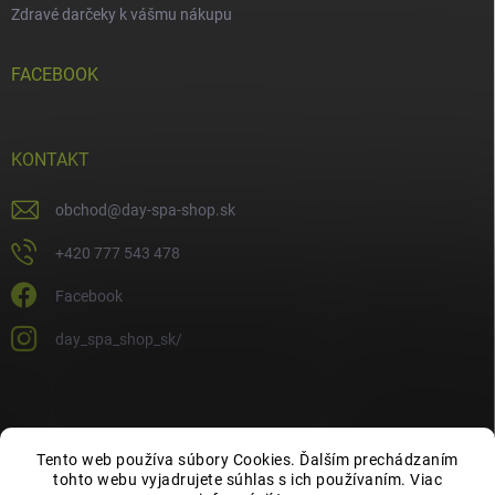
Zdravé darčeky k vášmu nákupu
FACEBOOK
KONTAKT
obchod
@
day-spa-shop.sk
+420 777 543 478
Facebook
day_spa_shop_sk/
Tento web používa súbory Cookies. Ďalším prechádzaním
tohto webu vyjadrujete súhlas s ich používaním. Viac