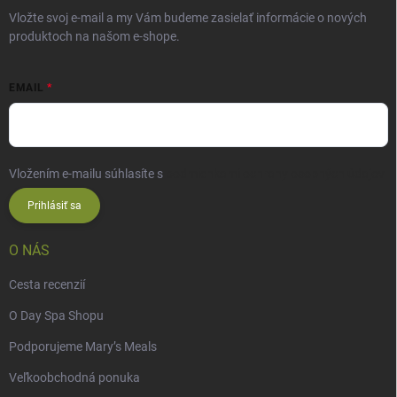
Vložte svoj e-mail a my Vám budeme zasielať informácie o nových
produktoch na našom e-shope.
EMAIL
Vložením e-mailu súhlasíte s
podmienkami ochrany osobných údajov
Prihlásiť sa
O NÁS
Cesta recenzií
O Day Spa Shopu
Podporujeme Mary’s Meals
Veľkoobchodná ponuka