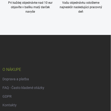
Pri každej objednávke nad 10 eur
Vašu objednávku odošleme
objavíte v balíku malý darček
najneskôr nasledujúci pracovný
navyše
deň
Z
á
p
ä
t
i
e
O NÁKUPE
Doprava a platba
FAQ - Často kladené otázky
GDPR
Kontakty