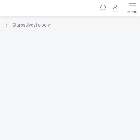
Prejsť
Hľadať
na
obsah
Starostlivosť o pery