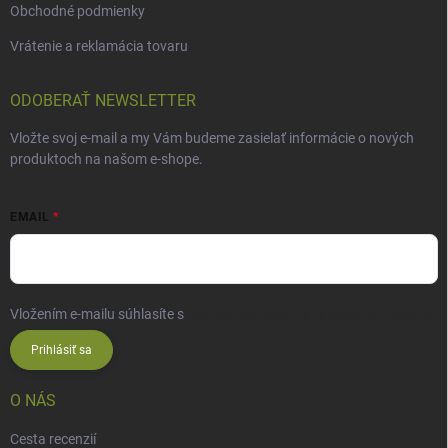
Obchodné podmienky
Vrátenie a reklamácia tovaru
ODOBERAŤ NEWSLETTER
Vložte svoj e-mail a my Vám budeme zasielať informácie o nových
produktoch na našom e-shope.
EMAIL
Vložením e-mailu súhlasíte s
podmienkami ochrany osobných údajov
Prihlásiť sa
O NÁS
Cesta recenzií