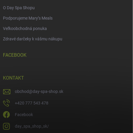
O Day Spa Shopu
Podporujeme Mary’s Meals
Veľkoobchodná ponuka
Zdravé darčeky k vášmu nákupu
FACEBOOK
KONTAKT
obchod
@
day-spa-shop.sk
+420 777 543 478
Facebook
day_spa_shop_sk/