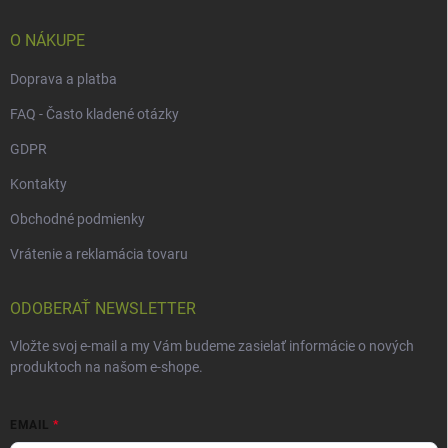
i
e
O NÁKUPE
Doprava a platba
FAQ - Často kladené otázky
GDPR
Kontakty
Obchodné podmienky
Vrátenie a reklamácia tovaru
ODOBERAŤ NEWSLETTER
Vložte svoj e-mail a my Vám budeme zasielať informácie o nových
produktoch na našom e-shope.
EMAIL