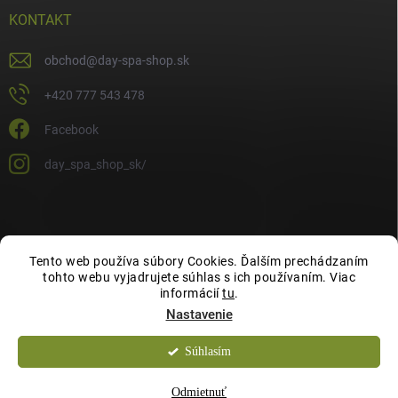
KONTAKT
obchod
@
day-spa-shop.sk
+420 777 543 478
Facebook
day_spa_shop_sk/
Tento web používa súbory Cookies. Ďalším prechádzaním
tohto webu vyjadrujete súhlas s ich používaním. Viac
informácií
tu
.
Nastavenie
Súhlasím
Copyright 2026
Day Spa Shop
. Všetky práva vyhradené.
Odmietnuť