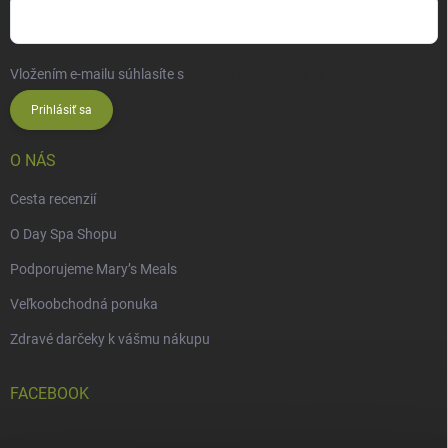
Vložením e-mailu súhlasíte s
podmienkami ochrany osobných údajov
Prihlásiť sa
O NÁS
Cesta recenzií
O Day Spa Shopu
Podporujeme Mary’s Meals
Veľkoobchodná ponuka
Zdravé darčeky k vášmu nákupu
FACEBOOK