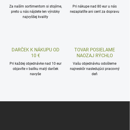
Za naším sortimentom si stojíme,
Pri nákupe nad 80 eur u nás
preto u nás nájdete len výrobky
nezaplatíte ani cent za dopravu
najvyššej kvality
DARČEK K NÁKUPU OD
TOVAR POSIELAME
10 €
NAOZAJ RÝCHLO
Pri každej objednávke nad 10 eur
Vašu objednávku odošleme
objavíte v balíku malý darček
najneskôr nasledujúci pracovný
navyše
deň
Z
á
p
ä
t