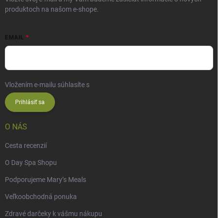
produktoch na našom e-shope.
EMAIL
Vložením e-mailu súhlasíte s
podmienkami ochrany osobných údajov
Prihlásiť sa
O NÁS
Cesta recenzií
O Day Spa Shopu
Podporujeme Mary’s Meals
Veľkoobchodná ponuka
Zdravé darčeky k vášmu nákupu