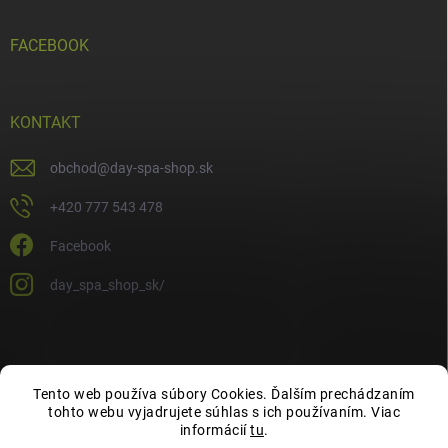
FACEBOOK
KONTAKT
obchod
@
day-spa-shop.sk
+420 777 543 478
Facebook
day_spa_shop_sk/
Tento web používa súbory Cookies. Ďalším prechádzaním
tohto webu vyjadrujete súhlas s ich používaním. Viac
informácií
tu
.