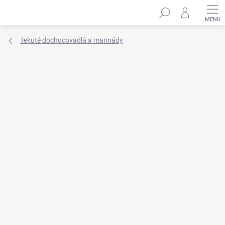
Prejsť
Hľadať
na
obsah
Tekuté dochucovadlá a marinády