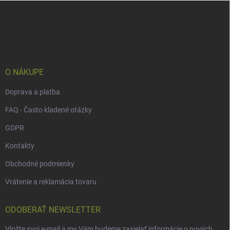
Z
á
p
ä
t
i
e
O NÁKUPE
Doprava a platba
FAQ - Často kladené otázky
GDPR
Kontakty
Obchodné podmienky
Vrátenie a reklamácia tovaru
ODOBERAŤ NEWSLETTER
Vložte svoj e-mail a my Vám budeme zasielať informácie o nových