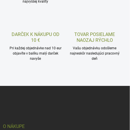
najvyššej kvality
DARČEK K NÁKUPU OD
TOVAR POSIELAME
10 €
NAOZAJ RÝCHLO
Pri každej objednávke nad 10 eur
Vašu objednávku odošleme
objavíte v balíku malý darček
najneskôr nasledujúci pracovný
navyše
deň
Z
á
p
ä
t
i
e
O NÁKUPE