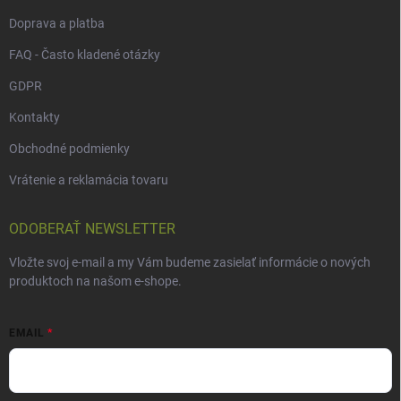
Doprava a platba
FAQ - Často kladené otázky
GDPR
Kontakty
Obchodné podmienky
Vrátenie a reklamácia tovaru
ODOBERAŤ NEWSLETTER
Vložte svoj e-mail a my Vám budeme zasielať informácie o nových
produktoch na našom e-shope.
EMAIL