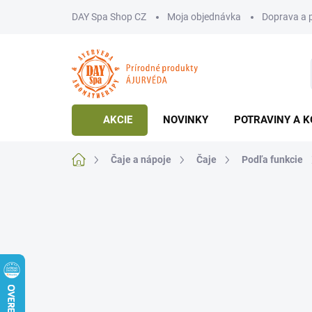
Prejsť
DAY Spa Shop CZ
Moja objednávka
Doprava a 
na
obsah
AKCIE
NOVINKY
POTRAVINY A K
Domov
Čaje a nápoje
Čaje
Podľa funkcie