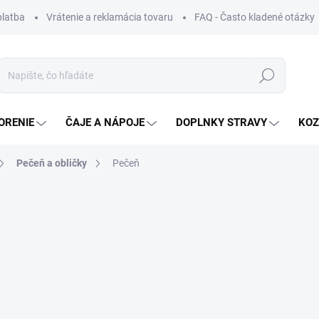
platba
Vrátenie a reklamácia tovaru
FAQ - Často kladené otázky
Hľadať
ORENIE
ČAJE A NÁPOJE
DOPLNKY STRAVY
KOZ
Pečeň a obličky
Pečeň