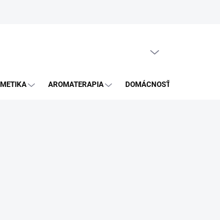
GDPR
PRÁZDNY KOŠÍK
NÁKUPNÝ
KOŠÍK
METIKA
AROMATERAPIA
DOMÁCNOSŤ
BLOG