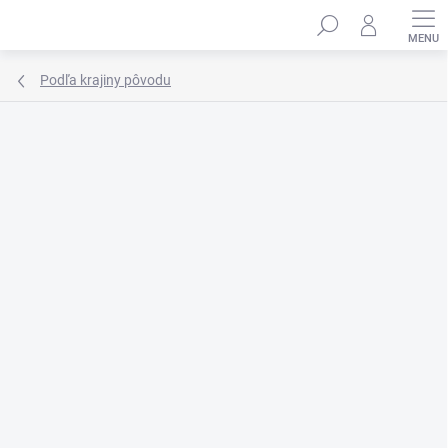
Prejsť
Hľadať
na
obsah
Podľa krajiny pôvodu