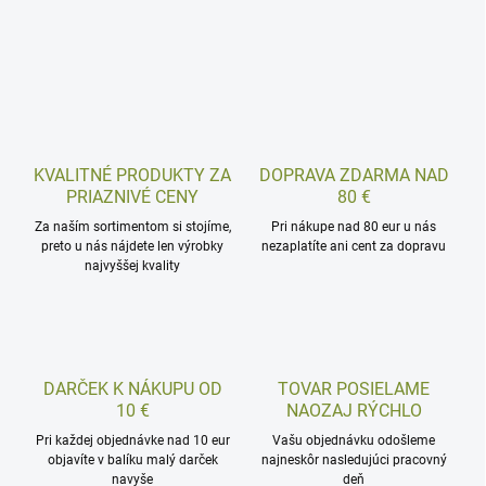
KVALITNÉ PRODUKTY ZA
DOPRAVA ZDARMA NAD
PRIAZNIVÉ CENY
80 €
Za naším sortimentom si stojíme,
Pri nákupe nad 80 eur u nás
preto u nás nájdete len výrobky
nezaplatíte ani cent za dopravu
najvyššej kvality
DARČEK K NÁKUPU OD
TOVAR POSIELAME
10 €
NAOZAJ RÝCHLO
Pri každej objednávke nad 10 eur
Vašu objednávku odošleme
objavíte v balíku malý darček
najneskôr nasledujúci pracovný
navyše
deň