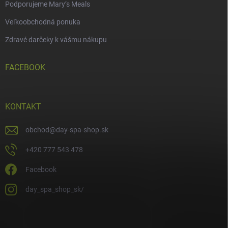
Podporujeme Mary’s Meals
Veľkoobchodná ponuka
Zdravé darčeky k vášmu nákupu
FACEBOOK
KONTAKT
obchod
@
day-spa-shop.sk
+420 777 543 478
Facebook
day_spa_shop_sk/