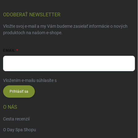
ODOBERAŤ NEWSLETTER
Vložte svoj e-mail a my Vám budeme zasielať informácie o nových
produktoch na našom e-shope.
EMAIL
Vložením e-mailu súhlasíte s
podmienkami ochrany osobných údajov
Prihlásiť sa
O NÁS
Cesta recenzií
O Day Spa Shopu