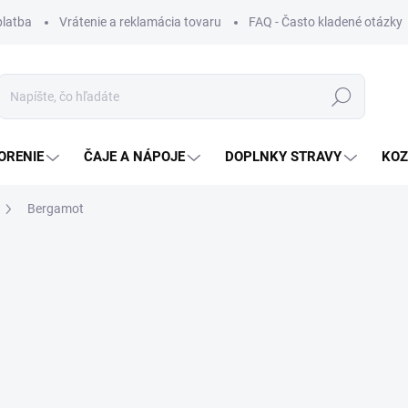
platba
Vrátenie a reklamácia tovaru
FAQ - Často kladené otázky
Hľadať
ORENIE
ČAJE A NÁPOJE
DOPLNKY STRAVY
KOZ
Bergamot