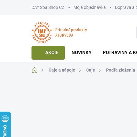
Prejsť
DAY Spa Shop CZ
Moja objednávka
Doprava a 
na
obsah
AKCIE
NOVINKY
POTRAVINY A K
Domov
Čaje a nápoje
Čaje
Podľa zloženia