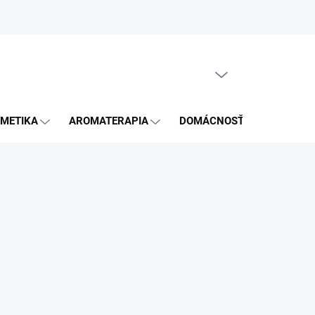
GDPR
PRÁZDNY KOŠÍK
NÁKUPNÝ
KOŠÍK
METIKA
AROMATERAPIA
DOMÁCNOSŤ
BLOG