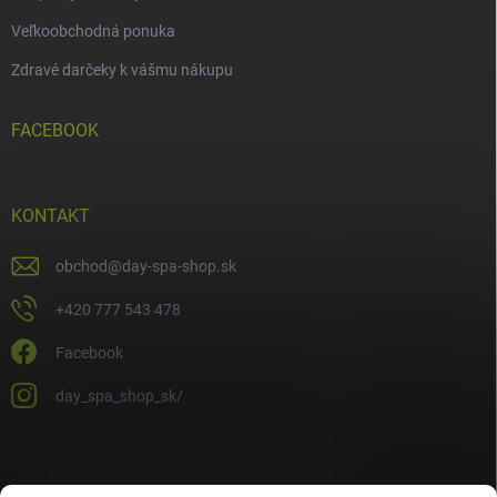
Veľkoobchodná ponuka
Zdravé darčeky k vášmu nákupu
FACEBOOK
KONTAKT
obchod
@
day-spa-shop.sk
+420 777 543 478
Facebook
day_spa_shop_sk/