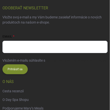
ODOBERAŤ NEWSLETTER
Vložte svoj e-mail a my Vám budeme zasielať informácie o nových
produktoch na našom e-shope.
EMAIL
Vložením e-mailu súhlasíte s
podmienkami ochrany osobných údajov
Prihlásiť sa
O NÁS
Cesta recenzií
O Day Spa Shopu
Podporujeme Mary’s Meals