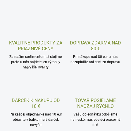
KVALITNÉ PRODUKTY ZA
DOPRAVA ZDARMA NAD
PRIAZNIVÉ CENY
80 €
Za naším sortimentom si stojíme,
Pri nákupe nad 80 eur u nás
preto u nás nájdete len výrobky
nezaplatíte ani cent za dopravu
najvyššej kvality
DARČEK K NÁKUPU OD
TOVAR POSIELAME
10 €
NAOZAJ RÝCHLO
Pri každej objednávke nad 10 eur
Vašu objednávku odošleme
objavíte v balíku malý darček
najneskôr nasledujúci pracovný
navyše
deň