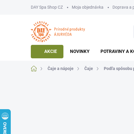
Prejsť
DAY Spa Shop CZ
Moja objednávka
Doprava a 
na
obsah
AKCIE
NOVINKY
POTRAVINY A K
Domov
Čaje a nápoje
Čaje
Podľa spôsobu 