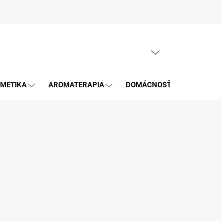
GDPR
PRÁZDNY KOŠÍK
NÁKUPNÝ
KOŠÍK
METIKA
AROMATERAPIA
DOMÁCNOSŤ
BLOG