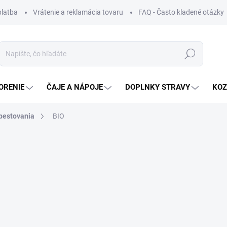
platba
Vrátenie a reklamácia tovaru
FAQ - Často kladené otázky
Hľadať
ORENIE
ČAJE A NÁPOJE
DOPLNKY STRAVY
KOZ
pestovania
BIO