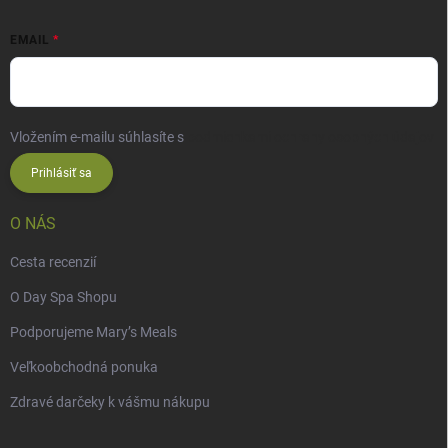
EMAIL
Vložením e-mailu súhlasíte s
podmienkami ochrany osobných údajov
Prihlásiť sa
O NÁS
Cesta recenzií
O Day Spa Shopu
Podporujeme Mary’s Meals
Veľkoobchodná ponuka
Zdravé darčeky k vášmu nákupu