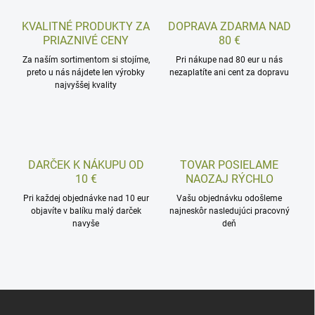
KVALITNÉ PRODUKTY ZA
DOPRAVA ZDARMA NAD
PRIAZNIVÉ CENY
80 €
Za naším sortimentom si stojíme,
Pri nákupe nad 80 eur u nás
preto u nás nájdete len výrobky
nezaplatíte ani cent za dopravu
najvyššej kvality
DARČEK K NÁKUPU OD
TOVAR POSIELAME
10 €
NAOZAJ RÝCHLO
Pri každej objednávke nad 10 eur
Vašu objednávku odošleme
objavíte v balíku malý darček
najneskôr nasledujúci pracovný
navyše
deň
Z
á