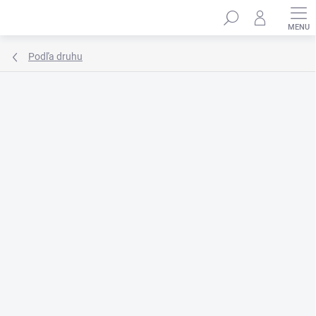
Prejsť
Hľadať
na
obsah
Podľa druhu