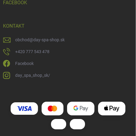
FACEBOOK
KONTAKT
obchod
@
day-spa-shop.sk
+420 777 543 478
Facebook
day_spa_shop_sk/