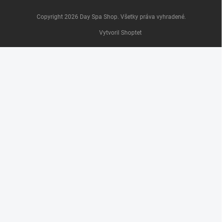
Copyright 2026
Day Spa Shop
. Všetky práva vyhradené.
Vytvoril Shoptet