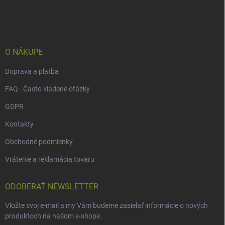
p
ä
t
i
e
O NÁKUPE
Doprava a platba
FAQ - Často kladené otázky
GDPR
Kontakty
Obchodné podmienky
Vrátenie a reklamácia tovaru
ODOBERAŤ NEWSLETTER
Vložte svoj e-mail a my Vám budeme zasielať informácie o nových
produktoch na našom e-shope.