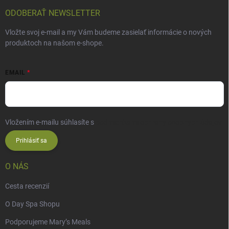
ODOBERAŤ NEWSLETTER
Vložte svoj e-mail a my Vám budeme zasielať informácie o nových
produktoch na našom e-shope.
EMAIL
Vložením e-mailu súhlasíte s
podmienkami ochrany osobných údajov
Prihlásiť sa
O NÁS
Cesta recenzií
O Day Spa Shopu
Podporujeme Mary’s Meals