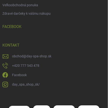
Veľkoobchodná ponuka
Zdravé darčeky k vášmu nákupu
FACEBOOK
KONTAKT
obchod
@
day-spa-shop.sk
+420 777 543 478
Facebook
day_spa_shop_sk/