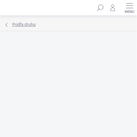
Prejsť
Hľadať
na
obsah
Podľa druhu