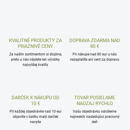
KVALITNÉ PRODUKTY ZA
DOPRAVA ZDARMA NAD
PRIAZNIVÉ CENY
80 €
Za naším sortimentom si stojíme,
Pri nákupe nad 80 eur u nás
preto u nás nájdete len výrobky
nezaplatíte ani cent za dopravu
najvyššej kvality
DARČEK K NÁKUPU OD
TOVAR POSIELAME
10 €
NAOZAJ RÝCHLO
Pri každej objednávke nad 10 eur
Vašu objednávku odošleme
objavíte v balíku malý darček
najneskôr nasledujúci pracovný
navyše
deň